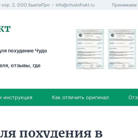
3 кор. 2. ООО БьютиПро
info@chudofrukt.ru
Принимаем 
кт
ля похудение Чудо
еля, отзывы, где
и инструкция
Как отличить оригинал
Отз
для похудения в