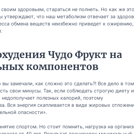
своим здоровьем, стараться не полнеть. Но как же эт
ты утверждают, что наш метаболизм отвечает за здоро
есса обмена веществ неизбежно приведет к ожирению,
.
охудения Чудо Фрукт на
льных компонентов
 вы замечали, как сложно это сделать?! Все дело в том
сть свои минусы. Так, если соблюдать строгую диету и
м недополучает полезных калорий, поэтому
а. Вся энергия скапливается в виде жировых отложени
ельной опасности».
анятие спортом. Но стоит помнить, нагрузка на органи
зрасте от 40 лет. Результат тренировок минимальный,