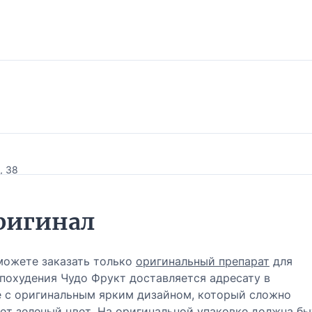
, 38
ригинал
 114
можете заказать только
оригинальный препарат
для
 похудения Чудо Фрукт доставляется адресату в
е с оригинальным ярким дизайном, который сложно
ает зеленый цвет. На оригинальной упаковке должна бы