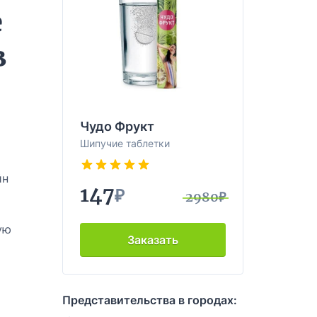
е
в
Чудо Фрукт
Шипучие таблетки
йн
147
₽
2980₽
ую
Заказать
Представительства в городах: