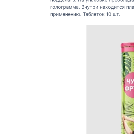
г. Красноярск, Новосибирская улица,
голограмма. Внутри находится пл
+7 (391) 246-17-52
применению. Таблеток 10 шт.