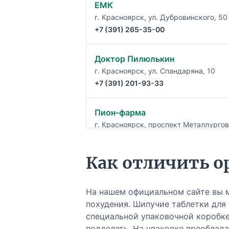
ЕМК
г. Красноярск, ул. Дубровинского, 50
+7 (391) 265-35-00
Доктор Пилюлькин
г. Красноярск, ул. Спандаряна, 10
+7 (391) 201-93-33
Пион-фарма
г. Красноярск, проспект Металлургов
+7 (391) 224-76-58
Как отличить о
Фарма-плюс
г. Красноярск, улица Чернышевского,
+7 (391) 273-73-50
На нашем официальном сайте вы 
похудения. Шипучие таблетки для
специальной упаковочной коробк
Агава
подделать. На упаковке преоблад